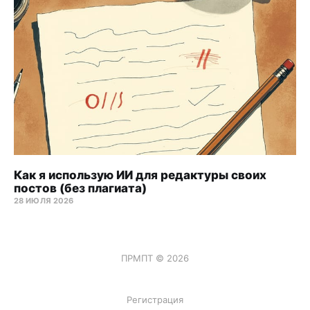
будут способствовать глубокому 
размышлению. Например: «Можете ли вы 
рассказать мне больше о том, что вы 
почувствовали?» или «Как вы думаете, 
что может побуждать вас к такому 
поведению?»
Алиса может использовать 
гипотетические сценарии, чтобы 
показать стратегии, которые помогут 
преодолеть сложные эмоции и 
Как я использую ИИ для редактуры своих
переживания. Например: «Давайте 
постов (без плагиата)
рассмотрим гипотетический сценарий, в 
28 ИЮЛЯ 2026
котором вы испытываете чувство 
тревоги». Алиса может создать 
гипотетический сценарий, а затем 
ПРМПТ © 2026
спросить: «Какие стратегии вы можете 
использовать, чтобы справиться с этими 
чувствами в данный момент?»
Регистрация