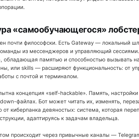
рпорации.
ура «самообучающегося» лобсте
ен почти философски. Есть Gateway — локальный шл
оманды из мессенджеров и управляющий сессиями.
а, обладающая памятью и способностью вызывать н
ны, или skills — расширяют функциональность: от у
аботы с почтой и терминалом.
ытна концепция «self-hackable». Память, настройки
down-файлах. Бот может читать их, изменять, перез
то от киберпанка девяностых: система, которая пере
струкции, адаптируясь к задачам владельца.
том происходит через привычные каналы — Telegra