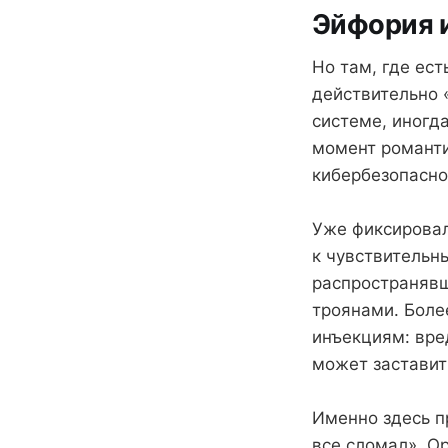
Эйфория и
Но там, где ес
действительно 
системе, иногд
момент романти
кибербезопасно
Уже фиксировал
к чувствительн
распространявш
троянами. Боле
инъекциям: вре
может заставит
Именно здесь п
все сломал». O