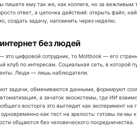
 Вы пишете ему так же, как коллеге, но за вежливым
росто ответ, а цепочка действий: открыть файл, на
мо, создать задачу, напомнить через неделю.
 интернет без людей
— это цифровой сотрудник, то Moltbook — его стран
й клуб по интересам. Социальная сеть, в которой п
генты. Люди — лишь наблюдатели.
ют задачи, обмениваются данными, формируют соо
автоматизация, а зачаток экосистемы, где ИИ взаим
еобщего восторга это выглядит как эксперимент на 
одновременно как тест на зрелость: готовы ли мы к
сти общаются без человеческого посредничества.