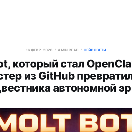
16 ФЕВР. 2026
4 MIN READ
НЕЙРОСЕТИ
ot, который стал OpenCla
стер из GitHub превратил
вестника автономной э