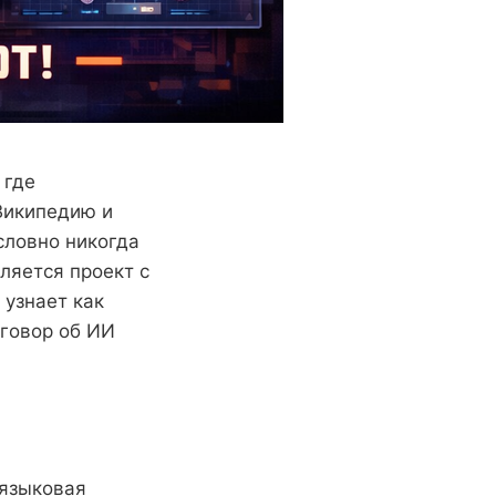
 где
 Википедию и
словно никогда
ляется проект с
 узнает как
зговор об ИИ
 языковая