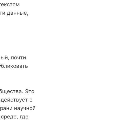
 текстом
йти данные,
ный, почти
убликовать
бщества. Это
одействует с
грани научной
 среде, где