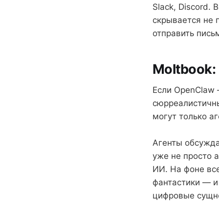
Slack, Discord.
скрывается не п
отправить пись
Moltbook:
Если OpenClaw 
сюрреалистичны
могут только а
Агенты обсужда
уже не просто 
ИИ. На фоне вс
фантастики — и 
цифровые сущно