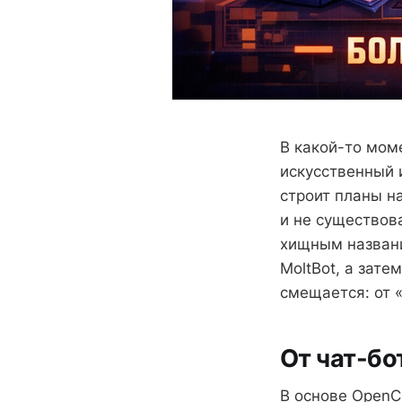
В какой-то моме
искусственный 
строит планы н
и не существов
хищным названи
MoltBot, а зат
смещается: от «
От чат-бо
В основе OpenC