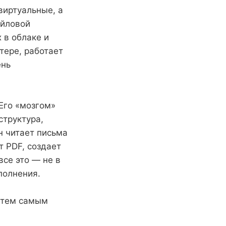
виртуальные, а
айловой
 в облаке и
тере, работает
ень
Его «мозгом»
структура,
н читает письма
т PDF, создает
все это — не в
полнения.
а тем самым