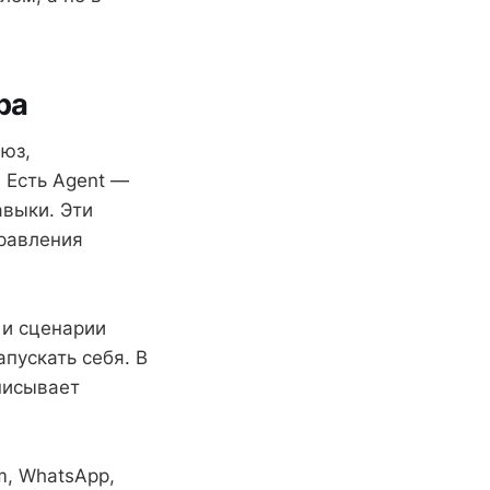
ра
юз,
 Есть Agent —
авыки. Эти
правления
 и сценарии
апускать себя. В
писывает
m, WhatsApp,