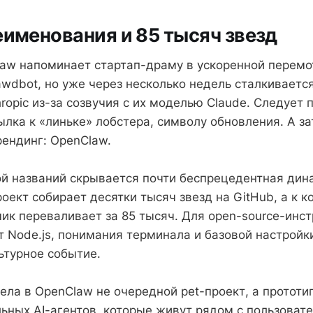
еименования и 85 тысяч звезд
aw напоминает стартап-драму в ускоренной перемо
awdbot, но уже через несколько недель сталкиваетс
hropic из-за созвучия с их моделью Claude. Следует
ылка к «линьке» лобстера, символу обновления. А за
ендинг: OpenClaw.
ой названий скрывается почти беспрецедентная дина
оект собирает десятки тысяч звезд на GitHub, а к к
чик переваливает за 85 тысяч. Для open-source-инст
 Node.js, понимания терминала и базовой настройки
ьтурное событие.
ела в OpenClaw не очередной pet-проект, а прототи
ьных AI-агентов, которые живут рядом с пользовате