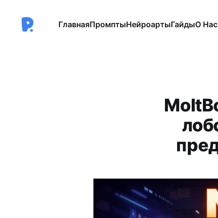
Главная
Промпты
Нейроарты
Гайды
О Нас
MoltB
лоб
пред