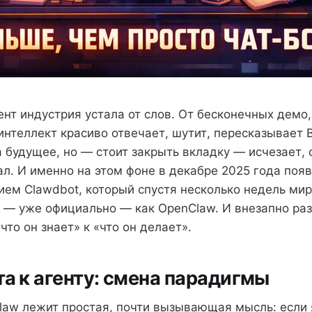
нт индустрия устала от слов. От бесконечных демо,
интеллект красиво отвечает, шутит, пересказывает
а будущее, но — стоит закрыть вкладку — исчезает, 
ал. И именно на этом фоне в декабре 2025 года появ
ем Clawdbot, который спустя несколько недель мир
ем — уже официально — как OpenClaw. И внезапно ра
что он знает» к «что он делает».
та к агенту: смена парадигмы
law лежит простая, почти вызывающая мысль: если