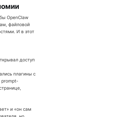
ономии
обы OpenClaw
чам, файловой
стями. И в этот
открывал доступ
ались плагины с
 prompt-
странице,
ает» и «он сам
ователя, но