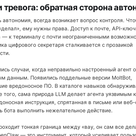
 тревога: обратная сторона авт
ть автономия, всегда возникает вопрос контроля. Чт
«делал», ему нужны права. Доступ к почте, API-клю
а — к терминалу с почти неограниченными возможно
ка цифрового секретаря сталкивается с прозаикой
сти.
ись случаи, когда неправильно настроенный агент 
ым данным. Появились поддельные версии MoltBot,
ие вредоносное ПО. В каталоге навыков обнаружив
е того, сама природа LLM делает агента уязвимым к
доносная инструкция, спрятанная в письме или веб-
ь бота выполнить нежелательное действие.
роходит тонкая граница между «вау, он сам все дел
penClaw — это инструмент, который усиливает польз