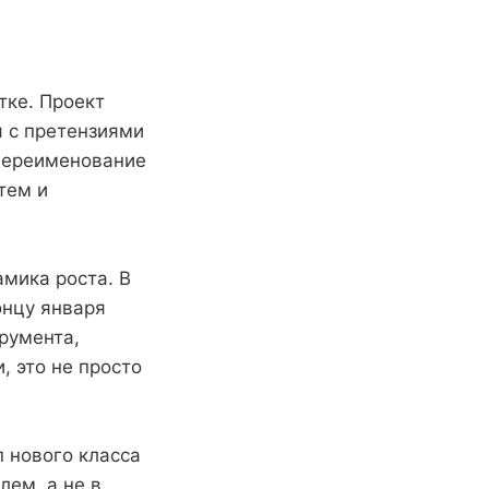
тке. Проект
я с претензиями
 переименование
тем и
мика роста. В
онцу января
румента,
, это не просто
п нового класса
лем, а не в