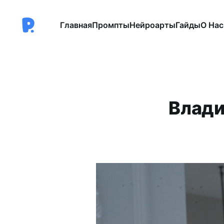
Главная
Промпты
Нейроарты
Гайды
О Нас
Влади