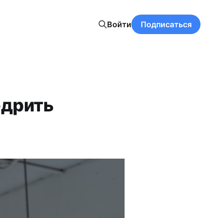
Войти
Подписаться
едрить