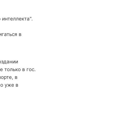
 интеллекта".
гаться в
оздании
 только в гос.
орте, в
о уже в