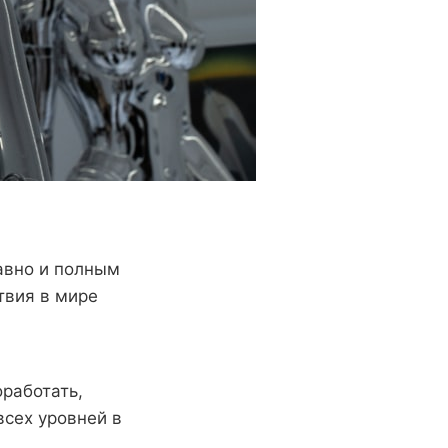
авно и полным
твия в мире
оработать,
всех уровней в